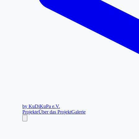
by KuDiKuPa e.V.
Projekte
Über das Projekt
Galerie